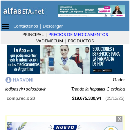
Contáctenos
|
Descargar
PRINCIPAL
|
PRECIOS DE MEDICAMENTOS
VADEMECUM
|
PRODUCTOS
Gador
HARVONI
ledipasvir+sofosbuvir
Trat.de la hepatitis C crónica
comp.rec.x 28
$19.675.330,94
(29/12/25)
HARVONI
contiene
ledipasvir+sofosbuvir
y se indica como
Trat.de la
hepatitis C crónica
. Es producido por
Gador
y cuenta con 1 presentación