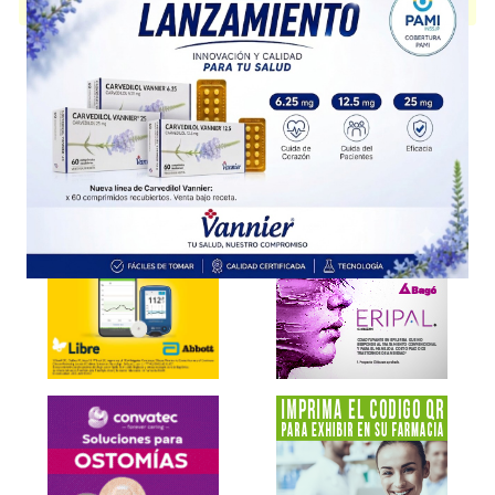
disponible.
Explorar más
Otros productos con
ledipasvir+sofosbuvir
Otros productos de
Gador