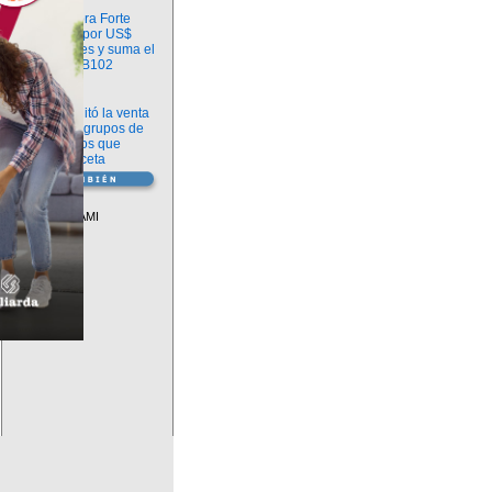
Información
argenx compra Forte
Biosciences por US$
2.200 millones y suma el
anticuerpo FB102
Información
ANMAT habilitó la venta
libre de diez grupos de
medicamentos que
requerían receta
Vademécum
Descuentos PAMI