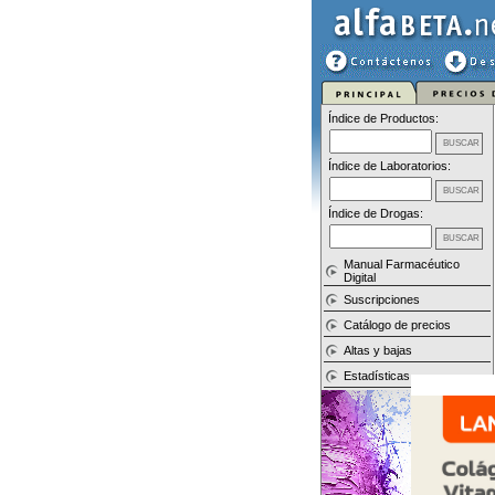
Índice de Productos:
Índice de Laboratorios:
Índice de Drogas:
Manual Farmacéutico
Digital
Suscripciones
Catálogo de precios
Altas y bajas
Estadísticas