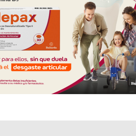
Otros productos con
cistina+asoc.
Otros productos de
Pharmamerican S.R.L.