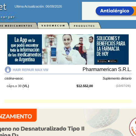
Ultima Actualización: 06/08/2026
Pharmamerican S.R.L.
HAIR REPAIR MAX VW
cistina+asoc.
Suplemento dietario
cáps.x 30
(VL)
$12.552,00
(10/07/26)
HAIR REPAIR MAX VW
contiene
cistina+asoc.
y se indica como
Suplemento dietario
. Es producido por
Pharmamerican S.R.L.
y cuenta
con 1 presentación disponible.
Explorar más