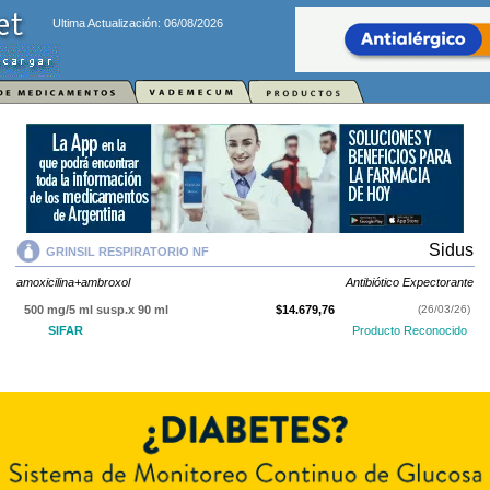
Ultima Actualización: 06/08/2026
Sidus
GRINSIL RESPIRATORIO NF
amoxicilina+ambroxol
Antibiótico Expectorante
500 mg/5 ml susp.x 90 ml
$14.679,76
(26/03/26)
SIFAR
Producto Reconocido
GRINSIL RESPIRATORIO NF
contiene
amoxicilina+ambroxol
y se indica
como
Antibiótico Expectorante
. Es producido por
Sidus
y cuenta con 1
presentación disponible.