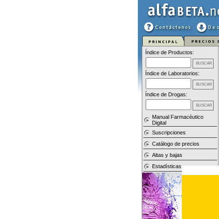
Índice de Productos:
Índice de Laboratorios:
Índice de Drogas:
Manual Farmacéutico
Digital
Suscripciones
Catálogo de precios
Altas y bajas
Estadísticas