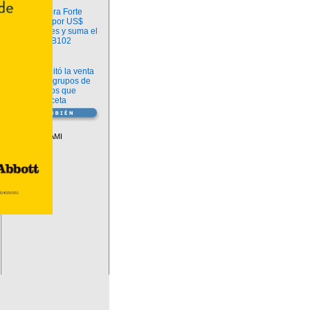
Información
argenx compra Forte
Biosciences por US$
2.200 millones y suma el
anticuerpo FB102
Información
ANMAT habilitó la venta
libre de diez grupos de
medicamentos que
requerían receta
Vademécum
Descuentos PAMI