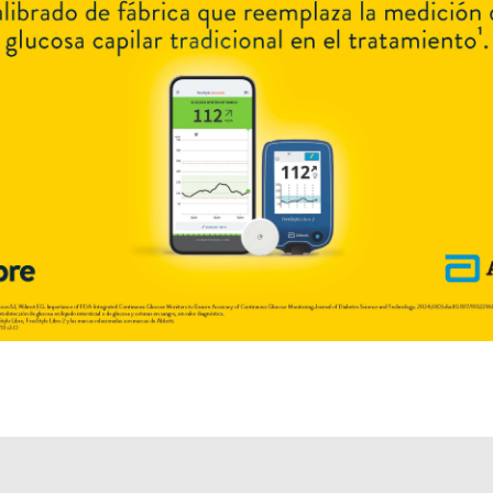
Explorar más
Otros productos con
amoxicilina+ambroxol
Otros productos de
Sidus