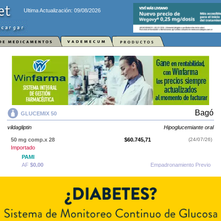
Ultima Actualización: 09/08/2026
Bagó
GLUCEMIX 50
vildagliptin
Hipoglucemiante oral
50 mg comp.x 28
$60.745,71
(24/07/26)
Importado
PAMI
AF
$0,00
Empadronamiento Previo
IOMA
Cobertura Monto Fijo
OS
$26.930,93
AF
$33.814,78
50 mg comp.x 56
$119.329,15
(24/07/26)
Importado
PAMI