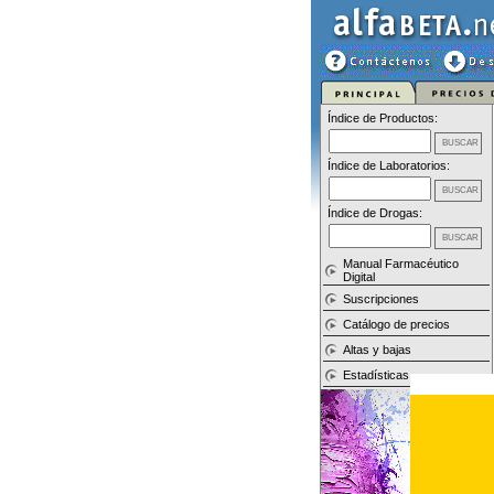
Índice de Productos:
Índice de Laboratorios:
Índice de Drogas:
Manual Farmacéutico
Digital
Suscripciones
Catálogo de precios
Altas y bajas
Estadísticas