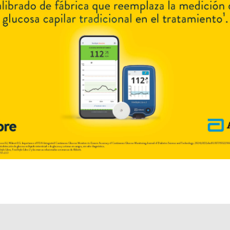
AF
$0,00
Empadronamiento Previo
IOMA
Cobertura Monto Fijo
OS
$51.184,07
AF
$68.145,08
GLUCEMIX 50
contiene
vildagliptin
y se indica como
Hipoglucemiante
oral
. Es producido por
Bagó
y cuenta con 2 presentaciones disponibles.
Algunas presentaciones cuentan con cobertura PAMI. Producto
importado.
Explorar más
Otros productos con
vildagliptin
Otros productos de
Bagó