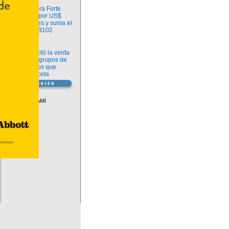
Información
argenx compra Forte
Biosciences por US$
2.200 millones y suma el
anticuerpo FB102
Información
ANMAT habilitó la venta
libre de diez grupos de
medicamentos que
requerían receta
Vademécum
Descuentos PAMI