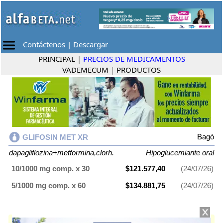
Contáctenos
|
Descargar
PRINCIPAL
|
PRECIOS DE MEDICAMENTOS
VADEMECUM
|
PRODUCTOS
Bagó
GLIFOSIN MET XR
dapagliflozina+metformina,clorh.
Hipoglucemiante oral
10/1000 mg comp. x 30
$121.577,40
(24/07/26)
5/1000 mg comp. x 60
$134.881,75
(24/07/26)