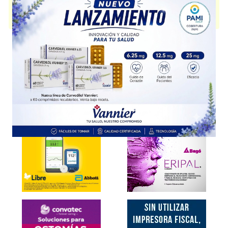
GLIFOSIN MET XR
contiene
dapagliflozina+metformina,clorh.
y se
indica como
Hipoglucemiante oral
. Es producido por
Bagó
y cuenta con
2 presentaciones disponibles.
Explorar más
Otros productos con
dapagliflozina+metformina,clorh.
Otros productos de
Bagó