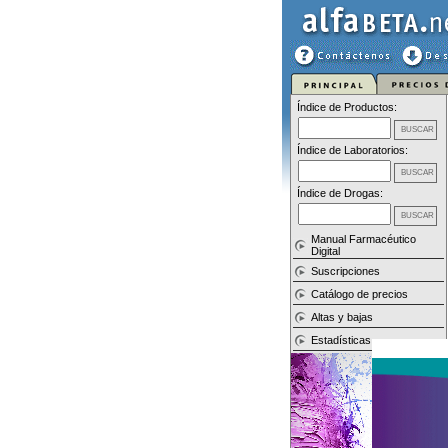
Índice de Productos:
Índice de Laboratorios:
Índice de Drogas:
Manual Farmacéutico
Digital
Suscripciones
Catálogo de precios
Altas y bajas
Estadísticas