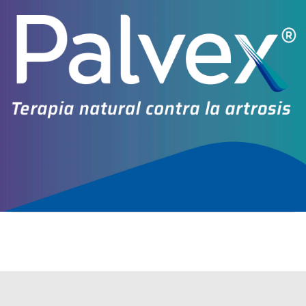
AF
$0,00
Empadronamiento Previo
IOMA
Cobertura Monto Fijo
OS
$10.555,49
AF
$12.008,75
GLIDANIL
contiene
glibenclamida
y se indica como
Hipoglucemiante
oral
. Es producido por
Montpellier
y cuenta con 2 presentaciones
disponibles.
Algunas presentaciones cuentan con cobertura PAMI.
Explorar más
Otros productos con
glibenclamida
Otros productos de
Montpellier