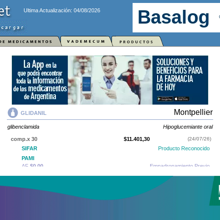
Ultima Actualización: 04/08/2026
Montpellier
GLIDANIL
glibenclamida
Hipoglucemiante oral
comp.x 30
$11.401,30
(24/07/26)
SIFAR
Producto Reconocido
PAMI
AF
$0,00
Empadronamiento Previo
IOMA
Cobertura Monto Fijo
OS
$5.324,27
AF
$6.077,03
comp.x 60
$22.564,24
(24/07/26)
SIFAR
Producto Reconocido
PAMI