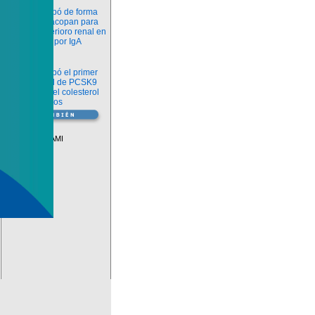
Novedades
La FDA aprobó de forma
definitiva iptacopan para
frenar el deterioro renal en
la nefropatía por IgA
Salud
La FDA aprobó el primer
inhibidor oral de PCSK9
para reducir el colesterol
LDL en adultos
Vademécum
Descuentos PAMI