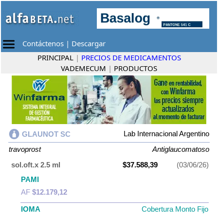
Contáctenos
|
Descargar
PRINCIPAL
|
PRECIOS DE MEDICAMENTOS
VADEMECUM
|
PRODUCTOS
Lab Internacional Argentino
GLAUNOT SC
travoprost
Antiglaucomatoso
sol.oft.x 2.5 ml
$37.588,39
(03/06/26)
PAMI
AF
$12.179,12
IOMA
Cobertura Monto Fijo