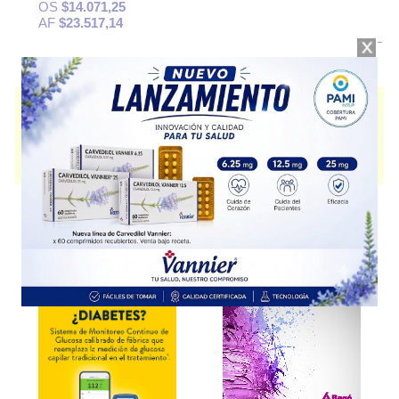
OS
$14.071,25
AF
$23.517,14
GLAUNOT SC
contiene
travoprost
y se indica como
Antiglaucomatoso
.
Es producido por
Lab Internacional Argentino
y cuenta con 1
presentación disponible.
Algunas presentaciones cuentan con cobertura PAMI.
Explorar más
Otros productos con
travoprost
Otros productos de
Lab Internacional Argentino