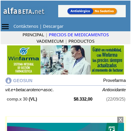
Contáctenos
|
Descargar
PRINCIPAL
|
PRECIOS DE MEDICAMENTOS
VADEMECUM
|
PRODUCTOS
Provefarma
GEOSUN
vit.e+betacaroteno+asoc.
Antioxidante
comp.x 30
(VL)
$8.332,00
(22/09/25)
GEOSUN
contiene
vit.e+betacaroteno+asoc.
y se indica como
Antioxidante
. Es producido por
Provefarma
y cuenta con 1 presentación