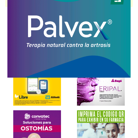
disponible.
Explorar más
Otros productos con
vit.e+betacaroteno+asoc.
Otros productos de
Provefarma