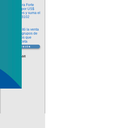
Información
argenx compra Forte
Biosciences por US$
2.200 millones y suma el
anticuerpo FB102
Información
ANMAT habilitó la venta
libre de diez grupos de
medicamentos que
requerían receta
Vademécum
Descuentos PAMI