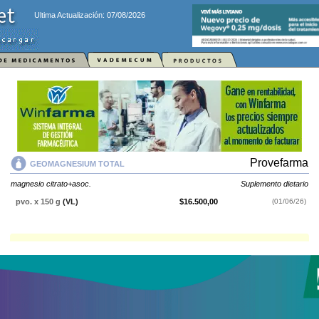
Ultima Actualización: 07/08/2026
Provefarma
GEOMAGNESIUM TOTAL
magnesio citrato+asoc.
Suplemento dietario
pvo. x 150 g
(VL)
$16.500,00
(01/06/26)
GEOMAGNESIUM TOTAL
contiene
magnesio citrato+asoc.
y se indica
como
Suplemento dietario
. Es producido por
Provefarma
y cuenta con 1
presentación disponible.
Explorar más