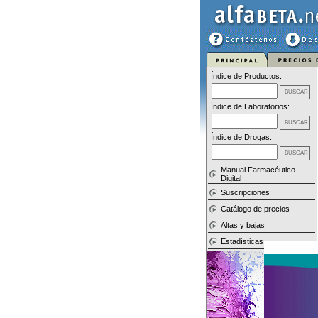
Índice de Productos:
Índice de Laboratorios:
Índice de Drogas:
Manual Farmacéutico
Digital
Suscripciones
Catálogo de precios
Altas y bajas
Estadísticas