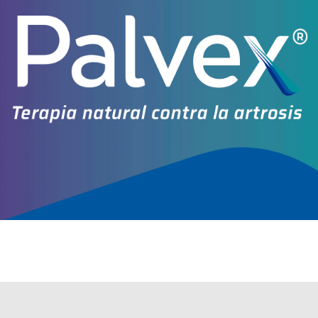
Otros productos con
magnesio citrato+asoc.
Otros productos de
Provefarma