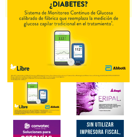
GENERDAY TRIPLE ACCION
contiene
vit.c+vit.d+zinc
y se indica como
Suplemento dietario
. Es producido por
Formulab
y cuenta con 2
presentaciones disponibles.
Explorar más
Otros productos con
vit.c+vit.d+zinc
Otros productos de
Formulab