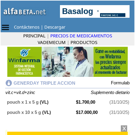
Contáctenos
|
Descargar
PRINCIPAL
|
PRECIOS DE MEDICAMENTOS
VADEMECUM
|
PRODUCTOS
Formulab
GENERDAY TRIPLE ACCION
vit.c+vit.d+zinc
Suplemento dietario
pouch x 1 x 5 g
(VL)
$1.700,00
(31/10/25)
pouch x 10 x 5 g
(VL)
$17.000,00
(31/10/25)