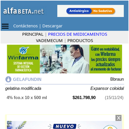
Contáctenos
|
Descargar
PRINCIPAL
|
PRECIOS DE MEDICAMENTOS
VADEMECUM
|
PRODUCTOS
Bbraun
GELAFUNDIN
gelatina modificada
Expansor coloidal
4% fco.x 10 x 500 ml
$261.798,90
(15/11/24)
GELAFUNDIN
contiene
gelatina modificada
y se indica como
Expansor
coloidal
. Es producido por
Bbraun
y cuenta con 1 presentación