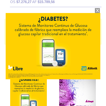
OS
$7.276,27
AF
$15.789,56
GADOLAX
contiene
fosfato disódico+fosfato monosód.
y se indica como
Evacuante intestinal
. Es producido por
Gador
y cuenta con 1
presentación disponible.
Algunas presentaciones cuentan con cobertura PAMI.
Explorar más
Otros productos con
fosfato disódico+fosfato monosód.
Otros productos de
Gador