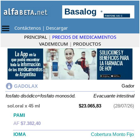
Contáctenos
|
Descargar
PRINCIPAL
|
PRECIOS DE MEDICAMENTOS
VADEMECUM
|
PRODUCTOS
Gador
GADOLAX
fosfato disódico+fosfato monosód.
Evacuante intestinal
sol.oral x 45 ml
$23.065,83
(28/07/26)
PAMI
AF
$7.382,40
IOMA
Cobertura Monto Fijo