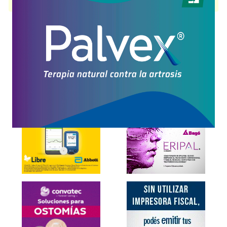
disponible.
Explorar más
Otros productos con
furosemida
Otros productos de
Drawer