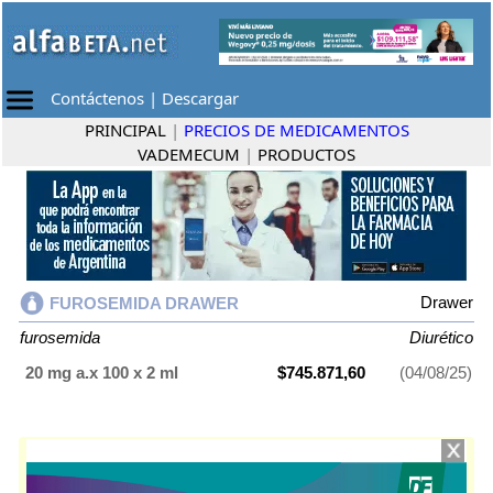
Contáctenos
|
Descargar
PRINCIPAL
|
PRECIOS DE MEDICAMENTOS
VADEMECUM
|
PRODUCTOS
Drawer
FUROSEMIDA DRAWER
furosemida
Diurético
20 mg a.x 100 x 2 ml
$745.871,60
(04/08/25)
FUROSEMIDA DRAWER
contiene
furosemida
y se indica como
Diurético
. Es producido por
Drawer
y cuenta con 1 presentación