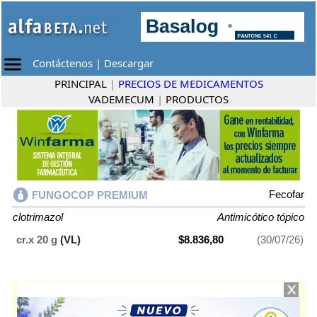
Contáctenos
|
Descargar
PRINCIPAL
|
PRECIOS DE MEDICAMENTOS
VADEMECUM
|
PRODUCTOS
Fecofar
FUNGOCOP PREMIUM
clotrimazol
Antimicótico tópico
cr.x 20 g
(VL)
$8.836,80
(30/07/26)
FUNGOCOP PREMIUM
contiene
clotrimazol
y se indica como
Antimicótico tópico
. Es producido por
Fecofar
y cuenta con 1