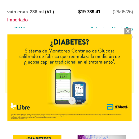
vain.env.x 236 ml
(VL)
$19.739,41
(29/05/26)
Importado
IOMA
Cobertura Monto Fijo
OS
$8.615,85
AF
$11.123,56
USO NORMATIZADO
FRESUBIN FIBRA
contiene
proteínas+grasas+carbohid.+asoc.
y se
indica como
Nutrición enteral
. Es producido por
Fresenius Kabi
y
cuenta con 2 presentaciones disponibles.
Producto importado.
Explorar más
Otros productos con
proteínas+grasas+carbohid.+asoc.
Otros productos de
Fresenius Kabi