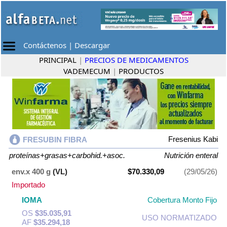
Contáctenos
|
Descargar
PRINCIPAL
|
PRECIOS DE MEDICAMENTOS
VADEMECUM
|
PRODUCTOS
Fresenius Kabi
FRESUBIN FIBRA
proteínas+grasas+carbohid.+asoc.
Nutrición enteral
env.x 400 g
(VL)
$70.330,09
(29/05/26)
Importado
IOMA
Cobertura Monto Fijo
OS
$35.035,91
USO NORMATIZADO
AF
$35.294,18