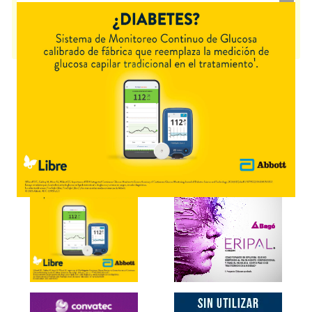
Alimentos propós.médico específ.
. Es producido por
B-Life
y cuenta con
1 presentación disponible.
Producto importado.
Explorar más
Otros productos con
carbohidratos+asoc.
Otros productos de
B-Life