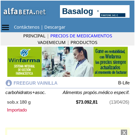
Contáctenos
|
Descargar
PRINCIPAL
|
PRECIOS DE MEDICAMENTOS
VADEMECUM
|
PRODUCTOS
B-Life
FREEGUR VAINILLA
carbohidratos+asoc.
Alimentos propós.médico específ.
sob.x 180 g
$73.092,81
(13/04/26)
Importado
FREEGUR VAINILLA
contiene
carbohidratos+asoc.
y se indica como