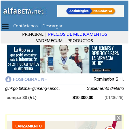
Contáctenos
|
Descargar
PRINCIPAL
|
PRECIOS DE MEDICAMENTOS
VADEMECUM
|
PRODUCTOS
Rominafort S.H.
FOSFOBRAL NF
ginkgo biloba+ginseng+asoc.
Suplemento dietario
comp.x 30
(VL)
$10.300,00
(01/06/26)
FOSFOBRAL NF
contiene
ginkgo biloba+ginseng+asoc.
y se indica
como
Suplemento dietario
. Es producido por
Rominafort S.H.
y cuenta