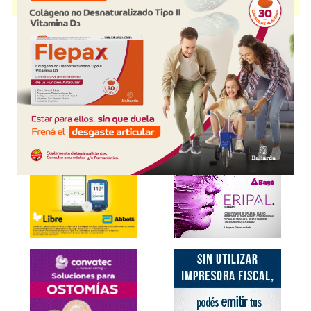
con 1 presentación disponible.
Explorar más
Otros productos con
ginkgo biloba+ginseng+asoc.
Otros productos de
Rominafort S.H.