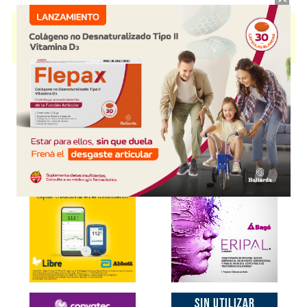
FORLADY
contiene
levonorgestrel+etinilestradiol
y se indica como
Anovulatorio
. Es producido por
Microsules Arg.
y cuenta con 1
presentación disponible.
Explorar más
Otros productos con
levonorgestrel+etinilestradiol
Otros productos de
Microsules Arg.