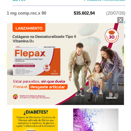
1 mg comp.rec.x 90
$35.602,94
(20/07/26)
SIFAR
Producto Reconocido
1 mg comp.rec.x 120
$45.958,34
(20/07/26)
FOLCRES
contiene
finasteride
y se indica como
Antialopécico
. Es
producido por
Panalab
y cuenta con 4 presentaciones disponibles.
Explorar más
Otros productos con
finasteride
Otros productos de
Panalab