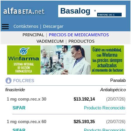
Contáctenos
|
Descargar
PRINCIPAL
|
PRECIOS DE MEDICAMENTOS
VADEMECUM
|
PRODUCTOS
Panalab
FOLCRES
finasteride
Antialopécico
1 mg comp.rec.x 30
$13.192,14
(20/07/26)
SIFAR
Producto Reconocido
1 mg comp.rec.x 60
$25.193,35
(20/07/26)
SIFAR
Producto Reconocido