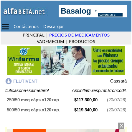
Contáctenos
|
Descargar
PRINCIPAL
|
PRECIOS DE MEDICAMENTOS
VADEMECUM
|
PRODUCTOS
Cassará
FLUTIVENT
fluticasona+salmeterol
Antiinflam.respirat.Broncodil.
250/50 mcg cáps.x120+ap.
$117.300,00
(20/07/26)
500/50 mcg cáps.x120+ap.
$119.340,00
(20/07/26)