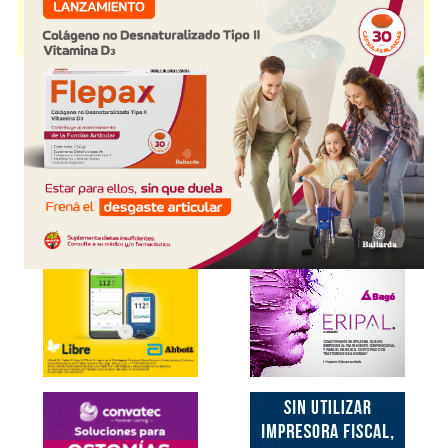
FLUTIVENT
contiene
fluticasona+salmeterol
y se indica como
Antiinflam.respirat.Broncodil.
. Es producido por
Cassará
y cuenta con 2
presentaciones disponibles.
Explorar más
Otros productos con
fluticasona+salmeterol
Otros productos de
Cassará