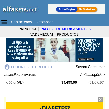
Contáctenos
|
Descargar
PRINCIPAL
|
PRECIOS DE MEDICAMENTOS
VADEMECUM
|
PRODUCTOS
Savant Consumer
FLUOROGEL PROTECT
sodio,fluoruro+asoc.
Anticariogénico
x 60 g
(VL)
$9.499,00
(01/07/26)
FLUOROGEL PROTECT
contiene
sodio,fluoruro+asoc.
y se indica como
Anticariogénico
. Es producido por
Savant Consumer
y cuenta con 1