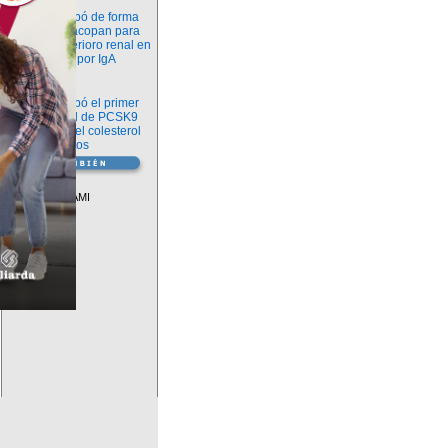
Novedades
La FDA aprobó de forma
definitiva iptacopan para
frenar el deterioro renal en
la nefropatía por IgA
Salud
La FDA aprobó el primer
inhibidor oral de PCSK9
para reducir el colesterol
LDL en adultos
Vademécum
Descuentos PAMI