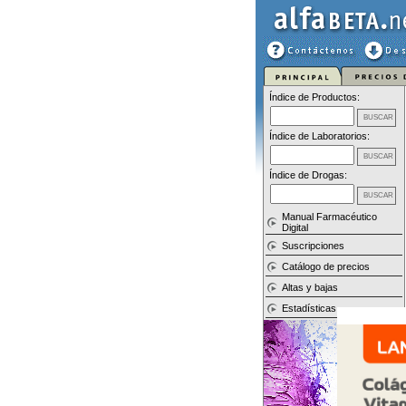
Índice de Productos:
Índice de Laboratorios:
Índice de Drogas:
Manual Farmacéutico
Digital
Suscripciones
Catálogo de precios
Altas y bajas
Estadísticas