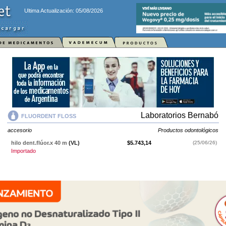
Ultima Actualización: 05/08/2026
Laboratorios Bernabó
FLUORDENT FLOSS
accesorio
Productos odontológicos
hilo dent.flúor.x 40 m
(VL)
$5.743,14
(25/06/26)
Importado
FLUORDENT FLOSS
contiene
accesorio
y se indica como
Productos
odontológicos
. Es producido por
Laboratorios Bernabó
y cuenta con 1
presentación disponible.
Producto importado.