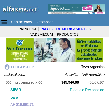
Contáctenos
|
Descargar
PRINCIPAL
|
PRECIOS DE MEDICAMENTOS
VADEMECUM
|
PRODUCTOS
Teva Argentina
FLOGOSTOP
sulfasalazina
Antiinflam.Antirreumático
500 mg comp.rec.x 60
$45.946,88
(06/07/26)
SIFAR
Producto Reconocido
PAMI
AF
$19.892,71