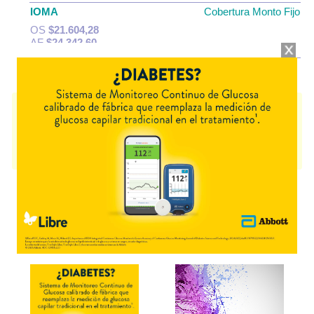
IOMA
Cobertura Monto Fijo
OS
$21.604,28
AF
$24.342,60
FLOGOSTOP
contiene
sulfasalazina
y se indica como
Antiinflam.Antirreumático
. Es producido por
Teva Argentina
y cuenta
con 1 presentación disponible.
Algunas presentaciones cuentan con cobertura PAMI.
Explorar más
Otros productos con
sulfasalazina
Otros productos de
Teva Argentina