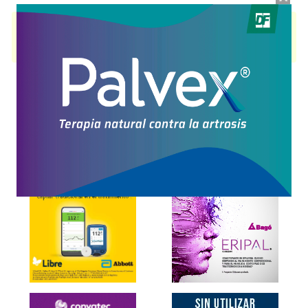
FLOGODISTEN
contiene
niflúmico,ác.+orfenadrina
y se indica como
Antiinflam.Analgésico.Miorrelajante
. Es producido por
Omicron
y cuenta
con 3 presentaciones disponibles.
Explorar más
Otros productos con
niflúmico,ác.+orfenadrina
Otros productos de
Omicron