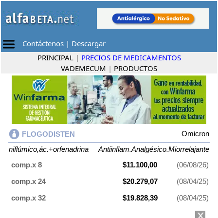
Contáctenos
|
Descargar
PRINCIPAL
|
PRECIOS DE MEDICAMENTOS
VADEMECUM
|
PRODUCTOS
Omicron
FLOGODISTEN
niflúmico,ác.+orfenadrina
Antiinflam.Analgésico.Miorrelajante
comp.x 8
$11.100,00
(06/08/26)
comp.x 24
$20.279,07
(08/04/25)
comp.x 32
$19.828,39
(08/04/25)