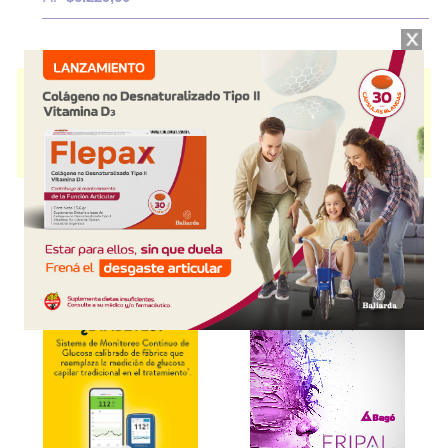
FLEXICAMIN A
contiene
piroxicam+carisoprodol+asoc.
y se indica
como
Antiinflam.Analgésico.Miorrelajante
. Es producido por
Roemmers
y cuenta con 1 presentación disponible.
Algunas presentaciones cuentan con cobertura PAMI.
Explorar más
Otros productos con
piroxicam+carisoprodol+asoc.
Otros productos de
Roemmers