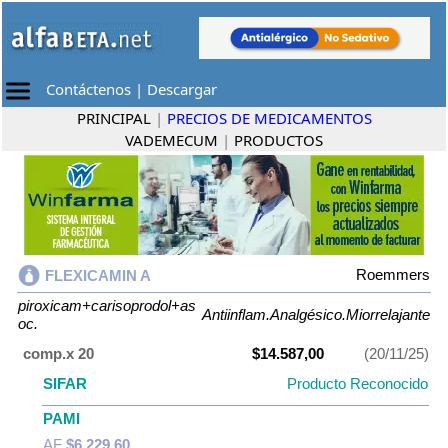
Contáctenos
|
Descargar
PRINCIPAL
|
PRECIOS DE MEDICAMENTOS
VADEMECUM
|
PRODUCTOS
Roemmers
FLEXICAMIN A
piroxicam+carisoprodol+as
Antiinflam.Analgésico.Miorrelajante
oc.
comp.x 20
$14.587,00
(20/11/25)
SIFAR
Producto Reconocido
PAMI
AF
$6.229,60