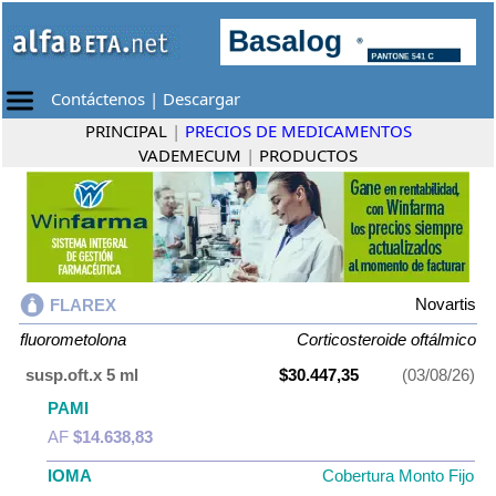
Contáctenos
|
Descargar
PRINCIPAL
|
PRECIOS DE MEDICAMENTOS
VADEMECUM
|
PRODUCTOS
Novartis
FLAREX
fluorometolona
Corticosteroide oftálmico
susp.oft.x 5 ml
$30.447,35
(03/08/26)
PAMI
AF
$14.638,83
IOMA
Cobertura Monto Fijo