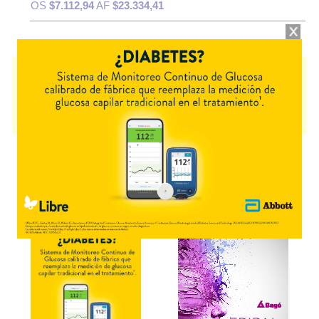
OS
$7.112,94
AF
$23.334,41
FLAREX
contiene
fluorometolona
y se indica como
Corticosteroide
oftálmico
. Es producido por
Novartis
y cuenta con 1 presentación
disponible.
Algunas presentaciones cuentan con cobertura PAMI.
Explorar más
Otros productos con
fluorometolona
Otros productos de
Novartis