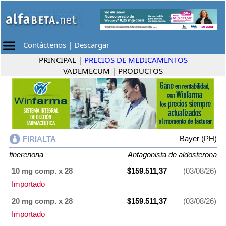
Contáctenos
|
Descargar
PRINCIPAL
|
PRECIOS DE MEDICAMENTOS
VADEMECUM
|
PRODUCTOS
Bayer (PH)
FIRIALTA
finerenona
Antagonista de aldosterona
10 mg comp. x 28
$159.511,37
(03/08/26)
Importado
20 mg comp. x 28
$159.511,37
(03/08/26)
Importado