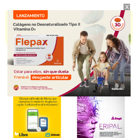
FIRIALTA
contiene
finerenona
y se indica como
Antagonista de
aldosterona
. Es producido por
Bayer (PH)
y cuenta con 2
presentaciones disponibles.
Producto importado.
Explorar más
Otros productos con
finerenona
Otros productos de
Bayer (PH)