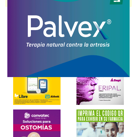
disponible.
Explorar más
Otros productos con
alcanfor+asoc.
Otros productos de
Andrómaco