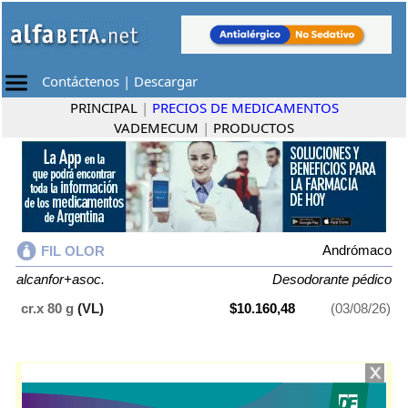
Contáctenos
|
Descargar
PRINCIPAL
|
PRECIOS DE MEDICAMENTOS
VADEMECUM
|
PRODUCTOS
Andrómaco
FIL OLOR
alcanfor+asoc.
Desodorante pédico
cr.x 80 g
(VL)
$10.160,48
(03/08/26)
FIL OLOR
contiene
alcanfor+asoc.
y se indica como
Desodorante
pédico
. Es producido por
Andrómaco
y cuenta con 1 presentación