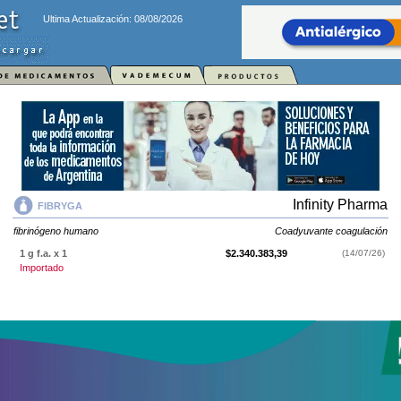
Ultima Actualización: 08/08/2026
Infinity Pharma
FIBRYGA
fibrinógeno humano
Coadyuvante coagulación
1 g f.a. x 1
$2.340.383,39
(14/07/26)
Importado
FIBRYGA
contiene
fibrinógeno humano
y se indica como
Coadyuvante
coagulación
. Es producido por
Infinity Pharma
y cuenta con 1
presentación disponible.
Producto importado.