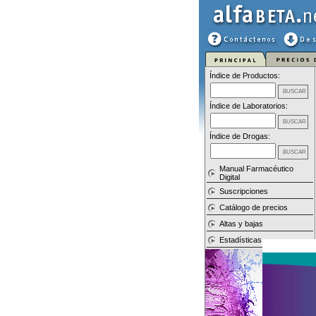
Índice de Productos:
Índice de Laboratorios:
Índice de Drogas:
Manual Farmacéutico
Digital
Suscripciones
Catálogo de precios
Altas y bajas
Estadísticas