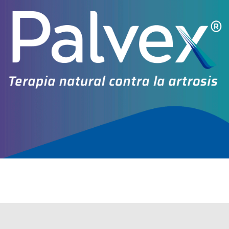
Explorar más
Otros productos con
fibrinógeno humano
Otros productos de
Infinity Pharma