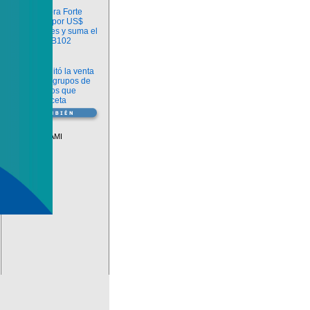
Información
argenx compra Forte
Biosciences por US$
2.200 millones y suma el
anticuerpo FB102
Información
ANMAT habilitó la venta
libre de diez grupos de
medicamentos que
requerían receta
Vademécum
Descuentos PAMI