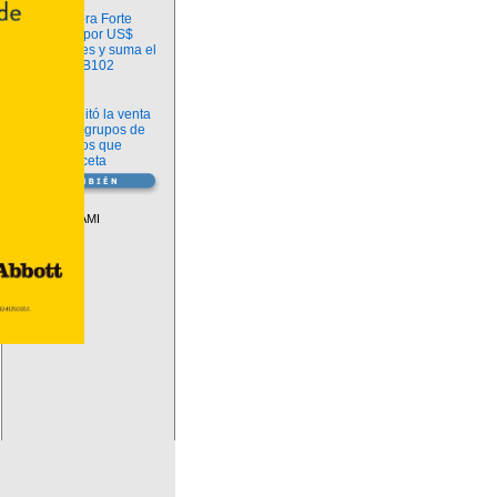
Información
argenx compra Forte
Biosciences por US$
2.200 millones y suma el
anticuerpo FB102
Información
ANMAT habilitó la venta
libre de diez grupos de
medicamentos que
requerían receta
Vademécum
Descuentos PAMI