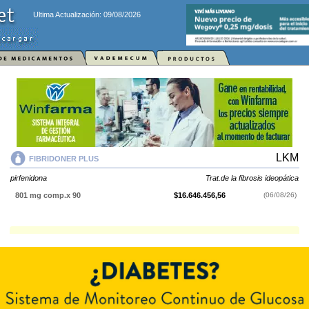
Ultima Actualización: 09/08/2026
LKM
FIBRIDONER PLUS
pirfenidona
Trat.de la fibrosis ideopática
801 mg comp.x 90
$16.646.456,56
(06/08/26)
FIBRIDONER PLUS
contiene
pirfenidona
y se indica como
Trat.de la
fibrosis ideopática
. Es producido por
LKM
y cuenta con 1 presentación
disponible.
Explorar más