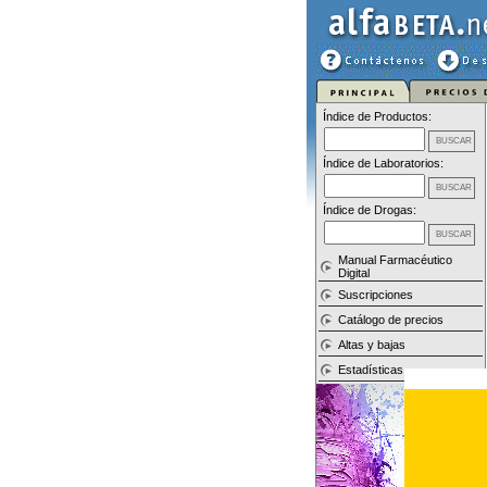
Índice de Productos:
Índice de Laboratorios:
Índice de Drogas:
Manual Farmacéutico
Digital
Suscripciones
Catálogo de precios
Altas y bajas
Estadísticas