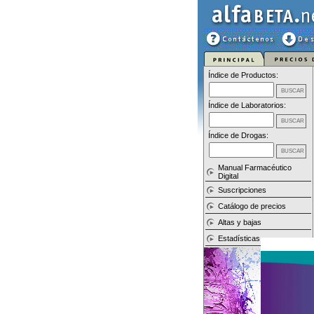
Índice de Productos:
Índice de Laboratorios:
Índice de Drogas:
Manual Farmacéutico
Digital
Suscripciones
Catálogo de precios
Altas y bajas
Estadísticas