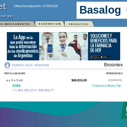
Ultima Actualización: 07/08/2026
Biosintex
FERROLOGIC VENOFER
hierro,sacarato
Antianémico
a.x 5 x 5 ml
$68.815,00
(03/08/26)
IOMA
Cobertura Monto Fijo
OS
$23.352,23
AF
$45.462,77
FERROLOGIC VENOFER
contiene
hierro,sacarato
y se indica como
Antianémico
. Es producido por
Biosintex
y cuenta con 1 presentación
disponible.