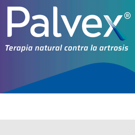
Explorar más
Otros productos con
hierro,sacarato
Otros productos de
Biosintex