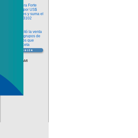
Información
argenx compra Forte
Biosciences por US$
2.200 millones y suma el
anticuerpo FB102
Información
ANMAT habilitó la venta
libre de diez grupos de
medicamentos que
requerían receta
Vademécum
Descuentos PAMI