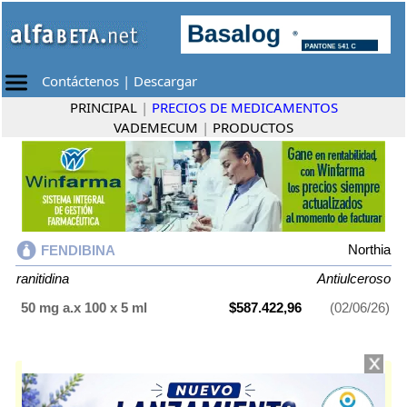
Contáctenos
|
Descargar
PRINCIPAL
|
PRECIOS DE MEDICAMENTOS
VADEMECUM
|
PRODUCTOS
Northia
FENDIBINA
ranitidina
Antiulceroso
50 mg a.x 100 x 5 ml
$587.422,96
(02/06/26)
FENDIBINA
contiene
ranitidina
y se indica como
Antiulceroso
. Es
producido por
Northia
y cuenta con 1 presentación disponible.