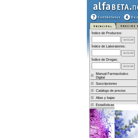
Índice de Productos:
Índice de Laboratorios:
Índice de Drogas:
Manual Farmacéutico
Digital
Suscripciones
Catálogo de precios
Altas y bajas
Estadísticas