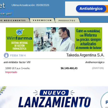
Ultima Actualización: 05/08/2026
Takeda Argentina S.A.
FEIBA TIM 4
anti-inhibidor factor VIII
Antihemorrágico
1000 UI f.a.x 1+solv.
$6.149.460,43
(20/07/26)
Importado
FEIBA TIM 4
contiene
anti-inhibidor factor VIII
y se indica como
Antihemorrágico
. Es producido por
Takeda Argentina S.A.
y cuenta con 1
presentación disponible.
Producto importado.