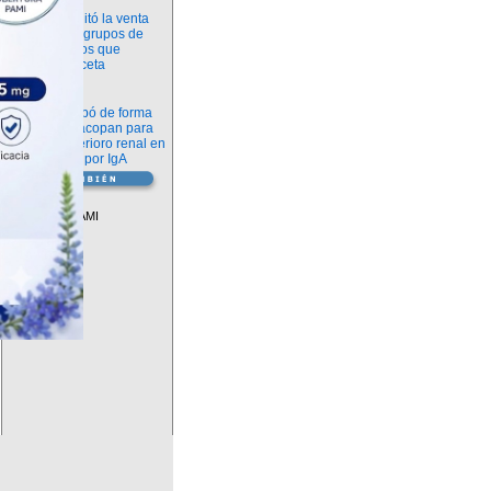
Información
ANMAT habilitó la venta
libre de diez grupos de
medicamentos que
requerían receta
Novedades
La FDA aprobó de forma
definitiva iptacopan para
frenar el deterioro renal en
la nefropatía por IgA
Vademécum
Descuentos PAMI