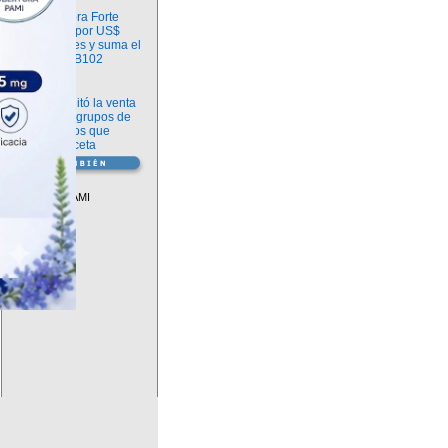
Información
argenx compra Forte
Biosciences por US$
2.200 millones y suma el
anticuerpo FB102
Información
ANMAT habilitó la venta
libre de diez grupos de
medicamentos que
requerían receta
Vademécum
Descuentos PAMI