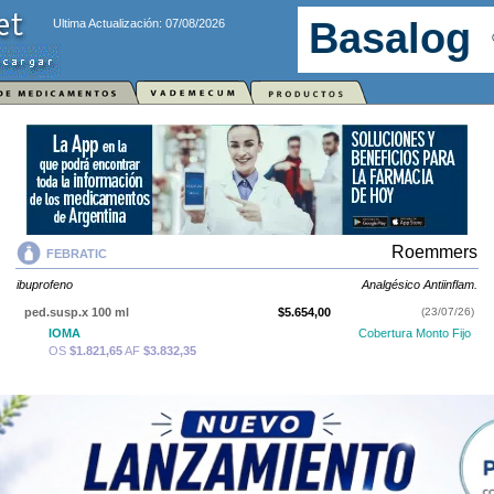
Ultima Actualización: 07/08/2026
Roemmers
FEBRATIC
ibuprofeno
Analgésico Antiinflam.
ped.susp.x 100 ml
$5.654,00
(23/07/26)
IOMA
Cobertura Monto Fijo
OS
$1.821,65
AF
$3.832,35
FEBRATIC
contiene
ibuprofeno
y se indica como
Analgésico Antiinflam.
.
Es producido por
Roemmers
y cuenta con 1 presentación disponible.