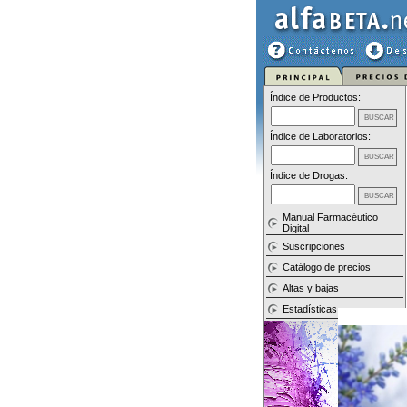
Índice de Productos:
Índice de Laboratorios:
Índice de Drogas:
Manual Farmacéutico
Digital
Suscripciones
Catálogo de precios
Altas y bajas
Estadísticas