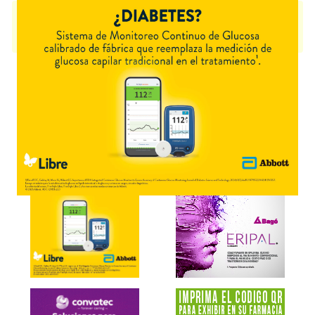
FARMACOLOR CREMA REVELADORA
contiene
producto cosmético
y
se indica como
Dermatocosméticos
. Es producido por
Excelentia
y
cuenta con 2 presentaciones disponibles.
Explorar más
Otros productos con
producto cosmético
Otros productos de
Excelentia