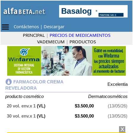
Contáctenos
|
Descargar
PRINCIPAL
|
PRECIOS DE MEDICAMENTOS
VADEMECUM
|
PRODUCTOS
FARMACOLOR CREMA
Excelentia
REVELADORA
producto cosmético
Dermatocosméticos
20 vol. env.x 1
(VL)
$3.500,00
(13/05/26)
30 vol. env.x 1
(VL)
$3.500,00
(13/05/26)