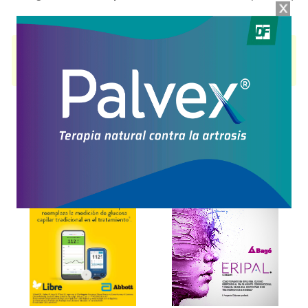
FALIC
contiene
sildenafil
y se indica como
Trat.disfunción sexual masc.
.
Es producido por
Trb-Pharma
y cuenta con 4 presentaciones
disponibles.
Explorar más
Otros productos con
sildenafil
Otros productos de
Trb-Pharma