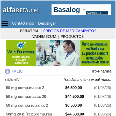
Contáctenos
|
Descargar
PRINCIPAL
|
PRECIOS DE MEDICAMENTOS
VADEMECUM
|
PRODUCTOS
Trb-Pharma
FALIC
sildenafil
Trat.disfunción sexual masc.
50 mg comp.mast.x 2
$6.500,00
(01/08/26)
50 mg comp.mast.x 20
$44.500,00
(01/08/26)
50 mg comp.rec.ran.x 2
$6.500,00
(01/08/26)
50mg 20 blíst.x1comp.ran
$44.500,00
(01/08/26)