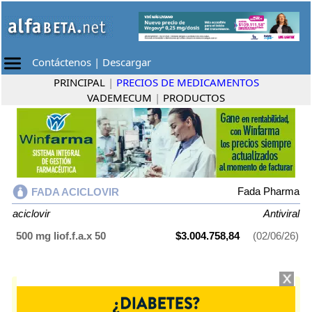
Contáctenos
|
Descargar
PRINCIPAL
|
PRECIOS DE MEDICAMENTOS
VADEMECUM
|
PRODUCTOS
Fada Pharma
FADA ACICLOVIR
aciclovir
Antiviral
500 mg liof.f.a.x 50
$3.004.758,84
(02/06/26)
FADA ACICLOVIR
contiene
aciclovir
y se indica como
Antiviral
. Es
producido por
Fada Pharma
y cuenta con 1 presentación disponible.