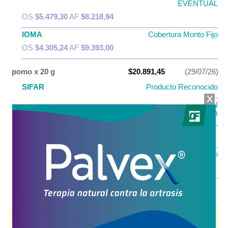
EVENTUAL
OS
$5.479,30
AF
$8.218,94
IOMA
Cobertura Monto Fijo
OS
$4.305,24
AF
$9.393,00
pomo x 20 g
$20.891,45
(29/07/26)
SIFAR
Producto Reconocido
PAMI PLAN
PAMI
MEDICAMENTOS DE USO
EVENTUAL
OS
$8.356,58
AF
$12.534,87
IOMA
Cobertura Monto Fijo
OS
$4.305,24
AF
$16.586,21
FACTOR DERMICO
contiene
betametasona+gentamic.+miconazol
y se
indica como
Antibiótico Antiinfl.Antimicot.
. Es producido por
Casasco
y