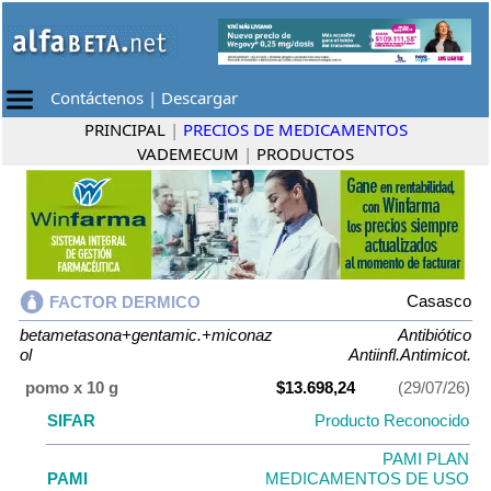
Contáctenos
|
Descargar
PRINCIPAL
|
PRECIOS DE MEDICAMENTOS
VADEMECUM
|
PRODUCTOS
Casasco
FACTOR DERMICO
betametasona+gentamic.+miconaz
Antibiótico
ol
Antiinfl.Antimicot.
pomo x 10 g
$13.698,24
(29/07/26)
SIFAR
Producto Reconocido
PAMI PLAN
PAMI
MEDICAMENTOS DE USO