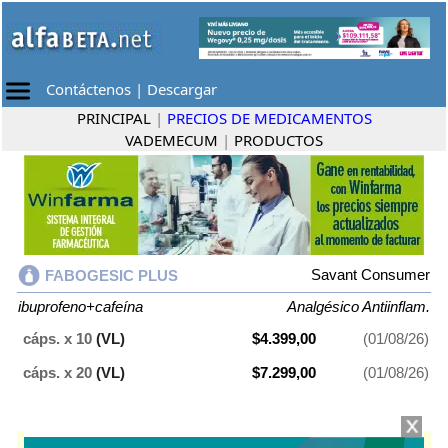
Contáctenos
|
Descargar
PRINCIPAL
|
PRECIOS DE MEDICAMENTOS
VADEMECUM
|
PRODUCTOS
Savant Consumer
FABOGESIC PLUS
ibuprofeno+cafeína
Analgésico Antiinflam.
cáps. x 10
(VL)
$4.399,00
(01/08/26)
cáps. x 20
(VL)
$7.299,00
(01/08/26)