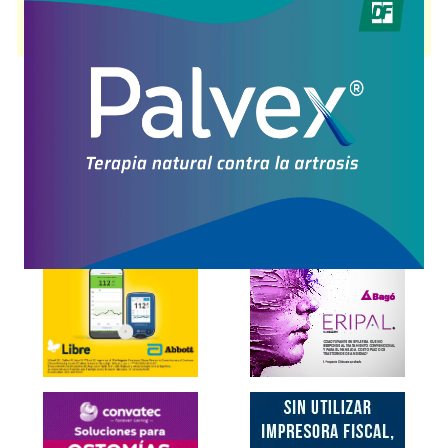
FABOGESIC PLUS
contiene
ibuprofeno+cafeína
y se indica como
Analgésico Antiinflam.
. Es producido por
Savant Consumer
y cuenta
con 2 presentaciones disponibles.
Explorar más
Otros productos con
ibuprofeno+cafeína
Otros productos de
Savant Consumer