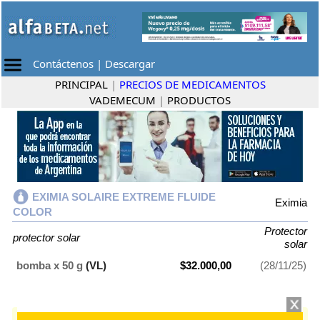
Contáctenos
|
Descargar
PRINCIPAL
|
PRECIOS DE MEDICAMENTOS
VADEMECUM
|
PRODUCTOS
EXIMIA SOLAIRE EXTREME FLUIDE
Eximia
COLOR
Protector
protector solar
solar
bomba x 50 g
(VL)
$32.000,00
(28/11/25)