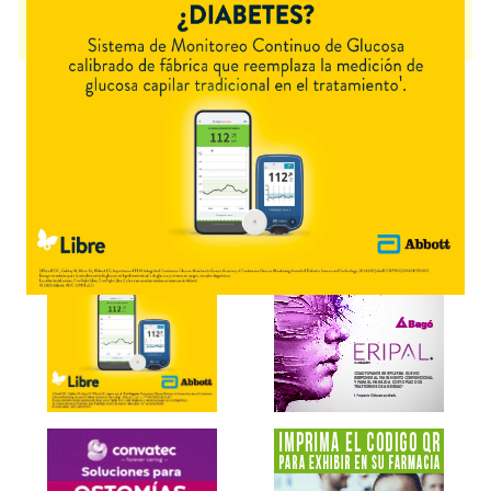
EXIMIA SOLAIRE EXTREME FLUIDE COLOR
contiene
protector solar
y
se indica como
Protector solar
. Es producido por
Eximia
y cuenta con 1
presentación disponible.
Explorar más
Otros productos con
protector solar
Otros productos de
Eximia