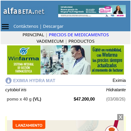
Contáctenos
|
Descargar
PRINCIPAL
|
PRECIOS DE MEDICAMENTOS
VADEMECUM
|
PRODUCTOS
Eximia
EXIMIA HYDRA MAT
cytobiol iris
Hidratante
pomo x 40 g
(VL)
$47.200,00
(03/08/26)
EXIMIA HYDRA MAT
contiene
cytobiol iris
y se indica como
Hidratante
.
Es producido por
Eximia
y cuenta con 1 presentación disponible.