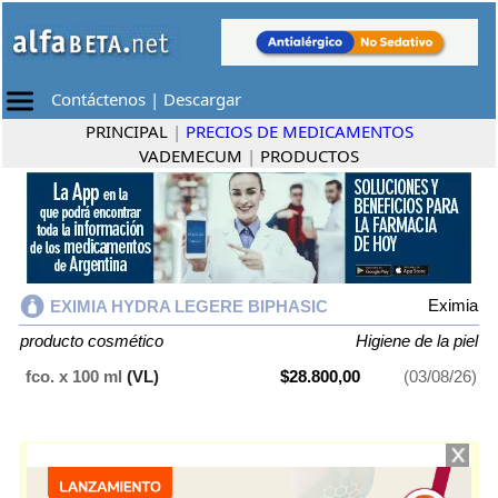
Contáctenos
|
Descargar
PRINCIPAL
|
PRECIOS DE MEDICAMENTOS
VADEMECUM
|
PRODUCTOS
Eximia
EXIMIA HYDRA LEGERE BIPHASIC
producto cosmético
Higiene de la piel
fco. x 100 ml
(VL)
$28.800,00
(03/08/26)
EXIMIA HYDRA LEGERE BIPHASIC
contiene
producto cosmético
y se
indica como
Higiene de la piel
. Es producido por
Eximia
y cuenta con 1