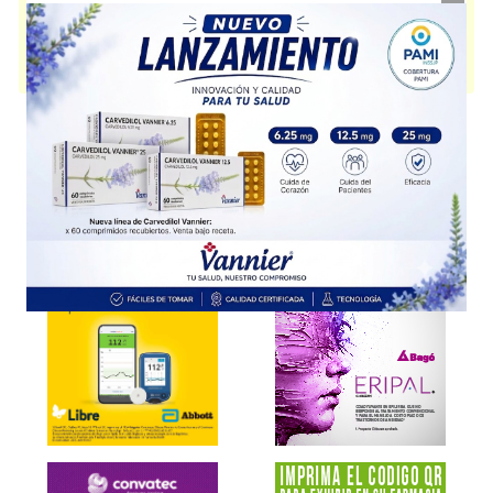
embarazo
. Es producido por
Elea
y cuenta con 1 presentación
disponible.
Producto importado.
Explorar más
Otros productos con
tiras reactivas
Otros productos de
Elea