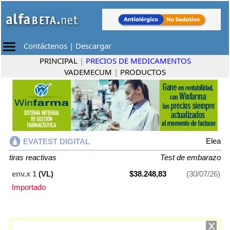
Contáctenos
|
Descargar
PRINCIPAL
|
PRECIOS DE MEDICAMENTOS
VADEMECUM
|
PRODUCTOS
Elea
EVATEST DIGITAL
tiras reactivas
Test de embarazo
env.x 1
(VL)
$38.248,83
(30/07/26)
Importado
EVATEST DIGITAL
contiene
tiras reactivas
y se indica como
Test de