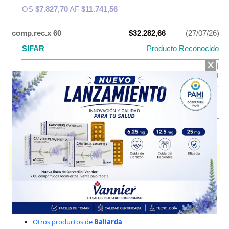
OS
$7.827,70
AF
$11.741,56
comp.rec.x 60
$32.282,66
(27/07/26)
SIFAR
Producto Reconocido
PAMI PLAN
PAMI
MEDICAMENTOS DE USO
EVENTUAL
OS
$12.913,06
AF
$19.369,60
EUMOTIL S
contiene
trimebutina+simeticona
y se indica como
Antiespasmódico
. Es producido por
Baliarda
y cuenta con 2
presentaciones disponibles.
Explorar más
Otros productos con
trimebutina+simeticona
Otros productos de
Baliarda