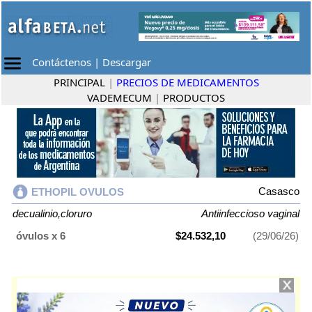
Contáctenos
|
Descargar
PRINCIPAL
|
PRECIOS DE MEDICAMENTOS
VADEMECUM
|
PRODUCTOS
Casasco
ETHOPIL OVULOS
decualinio,cloruro
Antiinfeccioso vaginal
óvulos x 6
$24.532,10
(29/06/26)
ETHOPIL OVULOS
contiene
decualinio,cloruro
y se indica como
Antiinfeccioso vaginal
. Es producido por
Casasco
y cuenta con 1