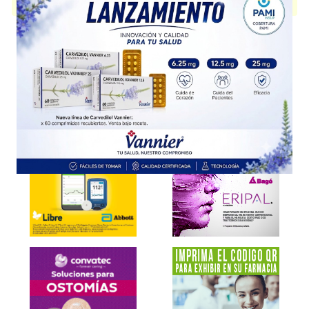
presentación disponible.
Explorar más
Otros productos con
decualinio,cloruro
Otros productos de
Casasco