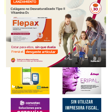
ESPADOL
contiene
cloroxilenol
y se indica como
Antiséptico
Desinfectante
. Es producido por
Reckitt Benckiser
y cuenta con 2
presentaciones disponibles.
Explorar más
Otros productos con
cloroxilenol
Otros productos de
Reckitt Benckiser