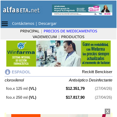
Contáctenos
|
Descargar
PRINCIPAL
|
PRECIOS DE MEDICAMENTOS
VADEMECUM
|
PRODUCTOS
Reckitt Benckiser
ESPADOL
cloroxilenol
Antiséptico Desinfectante
fco.x 125 ml
(VL)
$12.351,79
(27/04/26)
fco.x 250 ml
(VL)
$17.817,90
(27/04/26)