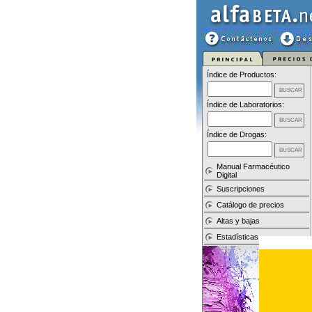
Índice de Productos:
Índice de Laboratorios:
Índice de Drogas:
Manual Farmacéutico
Digital
Suscripciones
Catálogo de precios
Altas y bajas
Estadísticas