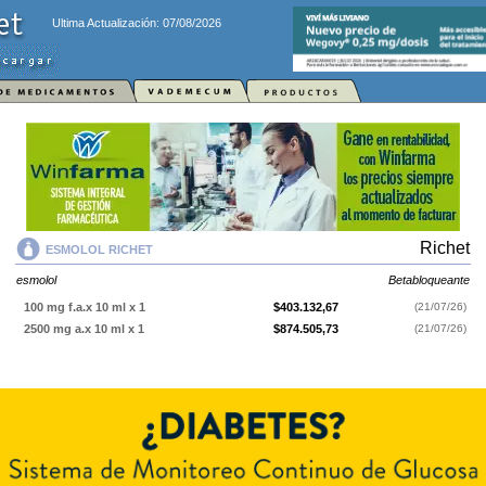
Ultima Actualización: 07/08/2026
Richet
ESMOLOL RICHET
esmolol
Betabloqueante
100 mg f.a.x 10 ml x 1
$403.132,67
(21/07/26)
2500 mg a.x 10 ml x 1
$874.505,73
(21/07/26)
ESMOLOL RICHET
contiene
esmolol
y se indica como
Betabloqueante
.
Es producido por
Richet
y cuenta con 2 presentaciones disponibles.
Explorar más