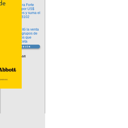
Información
argenx compra Forte
Biosciences por US$
2.200 millones y suma el
anticuerpo FB102
Información
ANMAT habilitó la venta
libre de diez grupos de
medicamentos que
requerían receta
Vademécum
Descuentos PAMI