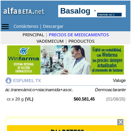
Contáctenos
|
Descargar
PRINCIPAL
|
PRECIOS DE MEDICAMENTOS
VADEMECUM
|
PRODUCTOS
Valuge
ESFUMEL TX
ác.tranexámico+niacinamida+asoc.
Dermoaclarante
cr.x 20 g
(VL)
$60.581,45
(01/08/26)
ESFUMEL TX
contiene
ác.tranexámico+niacinamida+asoc.
y se indica
como
Dermoaclarante
. Es producido por
Valuge
y cuenta con 1