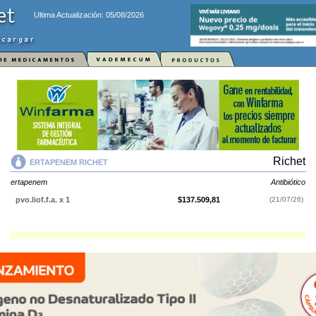
Ultima Actualización: 05/08/2026
Richet
ERTAPENEM RICHET
ertapenem
Antibiótico
pvo.liof.f.a. x 1
$137.509,81
(21/07/26)
ERTAPENEM RICHET
contiene
ertapenem
y se indica como
Antibiótico
.
Es producido por
Richet
y cuenta con 1 presentación disponible.
Explorar más