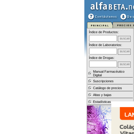
Índice de Productos:
Índice de Laboratorios:
Índice de Drogas:
Manual Farmacéutico
Digital
Suscripciones
Catálogo de precios
Altas y bajas
Estadísticas