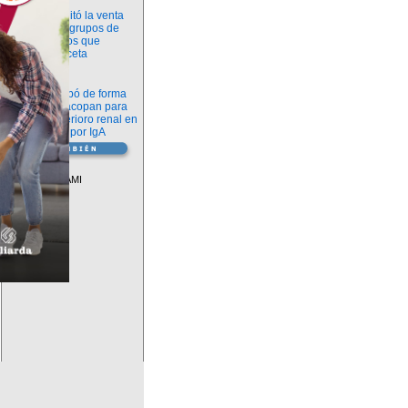
Información
ANMAT habilitó la venta
libre de diez grupos de
medicamentos que
requerían receta
Novedades
La FDA aprobó de forma
definitiva iptacopan para
frenar el deterioro renal en
la nefropatía por IgA
Vademécum
Descuentos PAMI