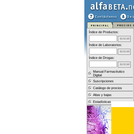
Índice de Productos:
Índice de Laboratorios:
Índice de Drogas:
Manual Farmacéutico
Digital
Suscripciones
Catálogo de precios
Altas y bajas
Estadísticas