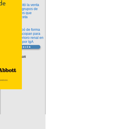
Información
ANMAT habilitó la venta
libre de diez grupos de
medicamentos que
requerían receta
Novedades
La FDA aprobó de forma
definitiva iptacopan para
frenar el deterioro renal en
la nefropatía por IgA
Vademécum
Descuentos PAMI