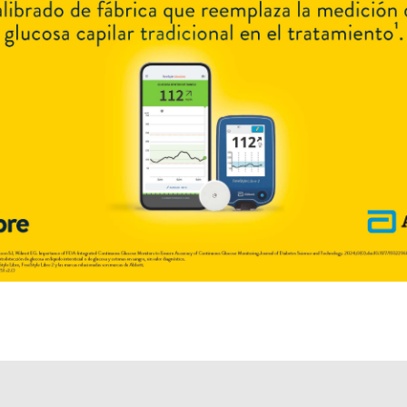
Explorar más
Otros productos con
eritromicina
Otros productos de
Cassará