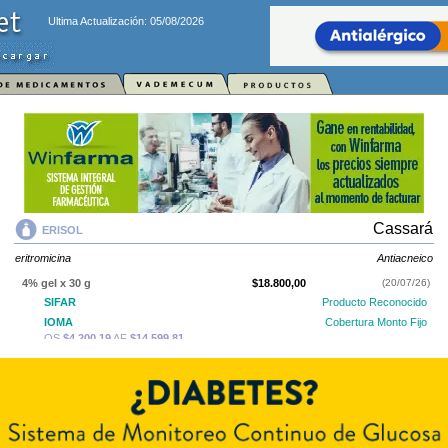
Ultima Actualización: 05/08/2026
Cassará
ERISOL
eritromicina
Antiacneico
4% gel x 30 g
$18.800,00
(20/07/26)
SIFAR
Producto Reconocido
IOMA
Cobertura Monto Fijo
OS
$4.200,19
AF
$14.599,81
ERISOL
contiene
eritromicina
y se indica como
Antiacneico
. Es producido
por
Cassará
y cuenta con 1 presentación disponible.